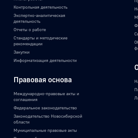
П
Контрольная деятельность
Н
Экспертно-аналитическая
М
деятельность
Ф
Отчеты о работе
С
Стандарты и методические
О
рекомендации
ф
Закупки
Информатизация деятельности
Правовая основа
Н
П
Международно-правовые акты и
Л
соглашения
Федеральное законодательство
Законодательство Новосибирской
области
Муниципальные правовые акты