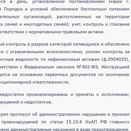
ося в день, установленной постановлением мэрии г.
й Порядка и условий обеспечения бесплатным питанием
ательных организаций, расположенных на территории
 семей и многодетных семей); учет, контроль и списание
оответствии с нормативными правовыми актами.
й контроль в разрезе категорий питающихся и обеспечено
ся с ограниченными возможностями; усилен контроль за
ротные ведомости по нефинансовым активам (ф.0504035),
ветствии с Федеральным законом №402-ФЗ, Инструкцией
ится на основании первичных документов по окончанию
исциплинарной ответственности.
едостатки проанализированы и приняты к исполнению;
арушений и недостатков.
трел протокол об административном нарушении и признал
 правонарушений по статье 15.15.6 КоАП РФ главного
чено административные наказания в виде предупреждения.