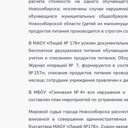
расчета стоимости на одного обучающег
Новосибирска; исключены случаи нарушени
обучающихся муниципальных общеобразов
Новосибирской области (детей из малоимущих
продуктов питания производится в строгом с
В МАОУ «Лицей № 176» усилен документальны
бесплатное двухразовое питание обучающих
учетом и списанием продуктов питания; Обо
Журнал операций № 7, формируются в соот
№157н; списание продуктов питания провод
месяца; сотрудник учреждения привлечен к д
В МБОУ «Гимназия №4» все нарушения и н
составлен план мероприятий по устранению н
Мировой судья города Новосибирска рассмо
виновной в совершении административных
бухгалтера МАОУ «Лицей №176». Судом назна