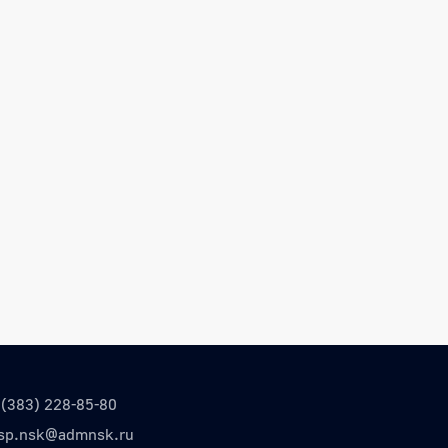
 (383) 228-85-80
sp.nsk@admnsk.ru