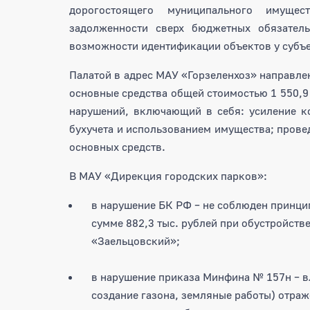
дорогостоящего муниципального имущес
задолженности сверх бюджетных обязательс
возможности идентификации объектов у субъек
Палатой в адрес МАУ «Горзеленхоз» направлен
основные средства общей стоимостью 1 550,9
нарушений, включающий в себя: усиление к
бухучета и использованием имущества; прове
основных средств.
В МАУ «Дирекция городских парков»:
в нарушение БК РФ – не соблюден принци
сумме 882,3 тыс. рублей при обустройств
«Заельцовский»;
в нарушение приказа Минфина № 157н – в
создание газона, земляные работы) отраж