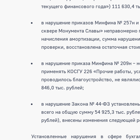
текущего финансового года») 111 630,4 ты
в нарушение приказов Минфина № 257н и 
сквере Монумента Славы» неправомерно п
начисления амортизации, сумма нарушения
проверки, восстановлена остаточная стои
в нарушение приказа Минфина № 209н – н
применять КОСГУ 226 «Прочие работы, ус
проводилось благоустройство, не являлис
846,0 тыс. рублей;
в нарушение Закона № 44-ФЗ установлен
всего на общую сумму 54 925,3 тыс. рубле
рублей), внесены изменения следующей р
Установленные нарушения в сфере бухгал