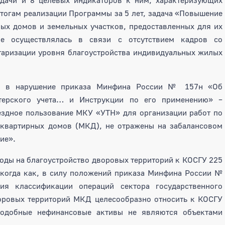
итогам реализации Программы за 5 лет, задача «Повышение
ых домов и земельных участков, предоставленных для их
не осуществлялась в связи с отсутствием кадров со
таризации уровня благоустройства индивидуальных жилых
то в нарушение приказа Минфина России № 157н «Об
лтерского учета… и Инструкции по его применению» –
ездное пользование МКУ «УТН» для организации работ по
оквартирных домов (МКД), не отражены на забалансовом
ие».
оды на благоустройство дворовых территорий к КОСГУ 225
 когда как, в силу положений приказа Минфина России №
я классификации операций сектора государственного
воровых территорий МКД целесообразно относить к КОСГУ
подобные нефинансовые активы не являются объектами