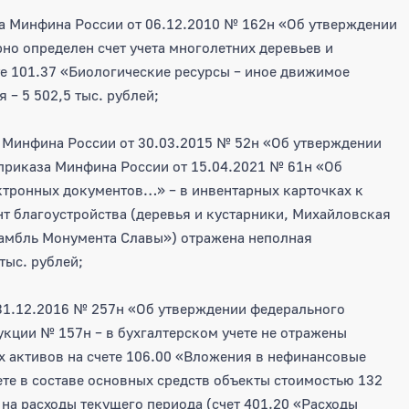
а Минфина России от 06.12.2010 № 162н «Об утверждении
но определен счет учета многолетних деревьев и
те 101.37 «Биологические ресурсы – иное движимое
– 5 502,5 тыс. рублей;
 Минфина России от 30.03.2015 № 52н «Об утверждении
приказа Минфина России от 15.04.2021 № 61н «Об
тронных документов…» – в инвентарных карточках к
т благоустройства (деревья и кустарники, Михайловская
самбль Монумента Славы») отражена неполная
тыс. рублей;
31.12.2016 № 257н «Об утверждении федерального
укции № 157н – в бухгалтерском учете не отражены
 активов на счете 106.00 «Вложения в нефинансовые
ете в составе основных средств объекты стоимостью 132
 на расходы текущего периода (счет 401.20 «Расходы