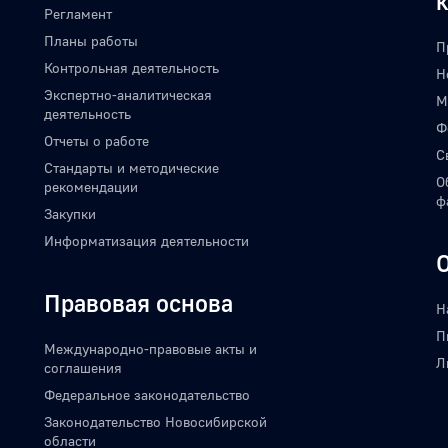
Регламент
Планы работы
П
Контрольная деятельность
Н
Экспертно-аналитическая
М
деятельность
Ф
Отчеты о работе
С
Стандарты и методические
О
рекомендации
ф
Закупки
Информатизация деятельности
Правовая основа
Н
П
Международно-правовые акты и
Л
соглашения
Федеральное законодательство
Законодательство Новосибирской
области