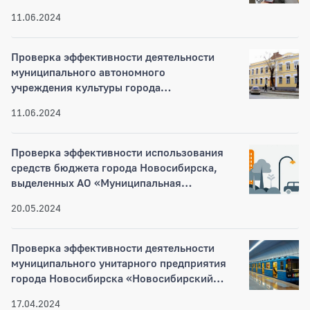
деятельности муниципального казенного
11.06.2024
учреждения города Новосибирска
«Гормост» за 2021–2022 годы
Проверка эффективности деятельности
муниципального автономного
учреждения культуры города
Новосибирска «Музей Новосибирска» за
11.06.2024
2020-2022 годы
Проверка эффективности использования
средств бюджета города Новосибирска,
выделенных АО «Муниципальная
управляющая компания» на содержание
20.05.2024
помещений в многоквартирных жилых
домах города Новосибирска за 2022-2023
годы
Проверка эффективности деятельности
муниципального унитарного предприятия
города Новосибирска «Новосибирский
метрополитен», связанной с ремонтом
17.04.2024
подвижного состава за 2021-2022 годы