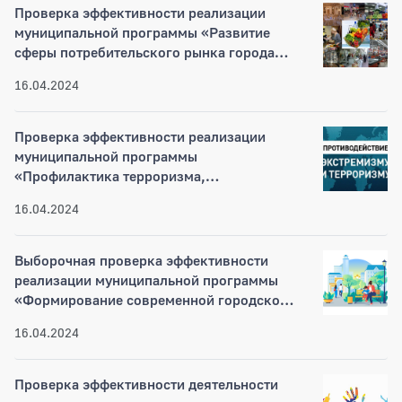
Проверка эффективности реализации
муниципальной программы «Развитие
сферы потребительского рынка города
Новосибирска» за 2021-2022 годы
16.04.2024
Проверка эффективности реализации
муниципальной программы
«Профилактика терроризма,
минимизация и (или) ликвидация
16.04.2024
последствий его проявлений на
территории города Новосибирска» за
2020-2022 годы
Выборочная проверка эффективности
реализации муниципальной программы
«Формирование современной городской
среды на 2018-2024 годы» за 2018-2022
16.04.2024
годы
Проверка эффективности деятельности