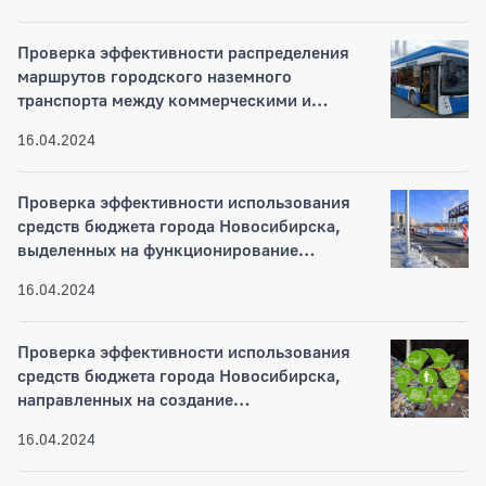
Проверка эффективности распределения
маршрутов городского наземного
транспорта между коммерческими и
муниципальными перевозчиками за 2020-
16.04.2024
2022 годы
Проверка эффективности использования
средств бюджета города Новосибирска,
выделенных на функционирование
муниципального казенного учреждения
16.04.2024
города Новосибирска «Управление
дорожного строительства» за 2021–2022
годы
Проверка эффективности использования
средств бюджета города Новосибирска,
направленных на создание
(обустройство) мест (площадок)
16.04.2024
накопления твердых коммунальных
отходов за 2020-2022 годы